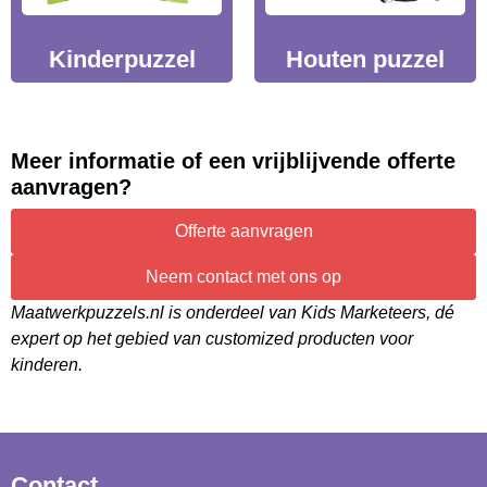
Bedrijfsnaam
Kinderpuzzel
Houten puzzel
E-mailadres
Meer informatie of een vrijblijvende offerte
aanvragen?
Telefoonnummer
Offerte aanvragen
Selecteer product
Neem contact met ons op
Maatwerkpuzzels.nl is onderdeel van Kids Marketeers, dé
Bedrijfspuzzel
Stadspuzzel
3D Puzzel
Foto Puzzel
expert op het gebied van customized producten voor
kinderen.
4 in 1 Puzzel
Houten Puzzel
Gewenste aantal producten
Contact
Vraag/opmerking