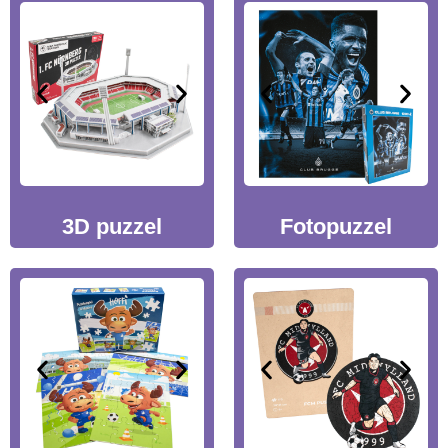
3D puzzel
Fotopuzzel
×
Vraag een offerte aan
Vul onderstaand formulier in en wij nemen contact met
je op.
Naam