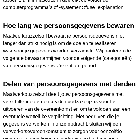
computerprogramma’s of -systemen: #use_explanation
Hoe lang we persoonsgegevens bewaren
Maatwerkpuzzels.nl bewaart je persoonsgegevens niet
langer dan strikt nodig is om de doelen te realiseren
waarvoor je gegevens worden verzameld. Wij hanteren de
volgende bewaartermijnen voor de volgende (categorieën)
van persoonsgegevens: #retention_period
Delen van persoonsgegevens met derden
Maatwerkpuzzels.nl deelt jouw persoonsgegevens met
verschillende derden als dit noodzakelijk is voor het
uitvoeren van de overeenkomst en om te voldoen aan een
eventuele wettelijke verplichting. Met bedrijven die je
×
gegevens verwerken in onze opdracht, sluiten wij een
Vraag een offerte aan
verwerkersovereenkomst om te zorgen voor eenzelfde
Vul onderstaand formulier in en wij nemen contact met
niveau van beveiliging en vertrouwelijkheid van jouw