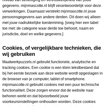
je op.
gegevens. mijnmascotte.nl blijft verantwoordelijk voor deze
verwerkingen. Daarnaast verstrekt mijnmascotte.nl jouw
Naam
persoonsgegevens aan andere derden. Dit doen wij alleen
met jouw nadrukkelijke toestemming. [voeg hier een tabel
toe met: de categorie waar derde toe behoort, naam en
Bedrijfsnaam
jurisdictie, doel en welke gegevens.]
Cookies, of vergelijkbare technieken, die
E-mailadres
wij gebruiken
Maatwerkpuzzels.nl gebruikt functionele, analytische en
Telefoonnummer
tracking cookies. Een cookie is een klein tekstbestand dat
bij het eerste bezoek aan deze website wordt opgeslagen in
de browser van je computer, tablet of smartphone.
Selecteer product
mijnmascotte.nl gebruikt cookies met een puur technische
functionaliteit. Deze zorgen ervoor dat de website naar
Bedrijfspuzzel
Stadspuzzel
3D Puzzel
Foto Puzzel
behoren werkt en dat bijvoorbeeld jouw
voorkeursinstellingen onthouden worden. Deze cookies
4 in 1 Puzzel
Houten Puzzel